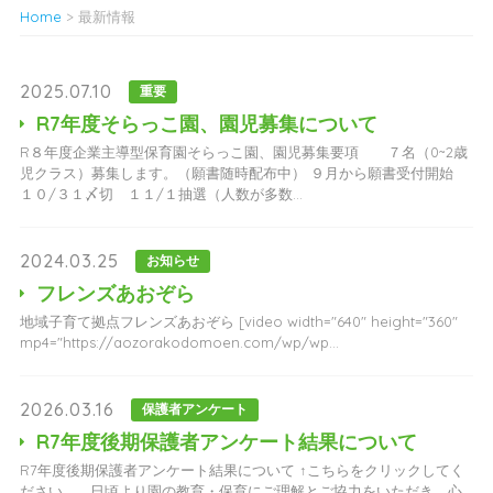
Home
>
最新情報
2025.07.10
重要
R7年度そらっこ園、園児募集について
R８年度企業主導型保育園そらっこ園、園児募集要項 ７名（0~2歳
児クラス）募集します。（願書随時配布中） ９月から願書受付開始
１０/３１〆切 １１/１抽選（人数が多数...
2024.03.25
お知らせ
フレンズあおぞら
地域子育て拠点フレンズあおぞら [video width="640" height="360"
mp4="https://aozorakodomoen.com/wp/wp...
2026.03.16
保護者アンケート
R7年度後期保護者アンケート結果について
R7年度後期保護者アンケート結果について ↑こちらをクリックしてく
ださい。 日頃より園の教育・保育にご理解とご協力をいただき、心