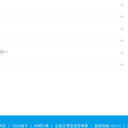
間〜
内容
1日の様子
年間行事
企業主導型保育事業
最新情報 NEWS