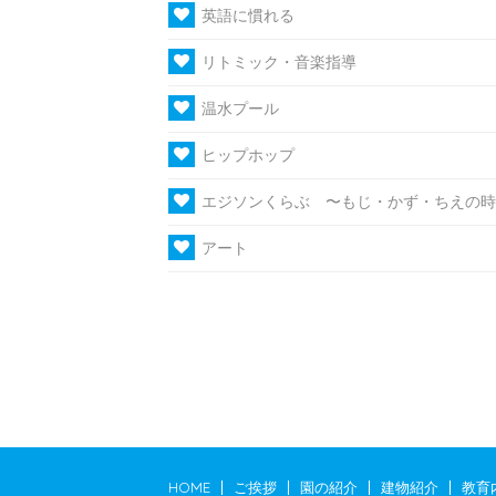
英語に慣れる
リトミック・音楽指導
温水プール
ヒップホップ
エジソンくらぶ 〜もじ・かず・ちえの時
アート
HOME
ご挨拶
園の紹介
建物紹介
教育